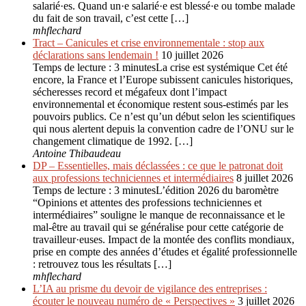
salarié·es. Quand un·e salarié·e est blessé·e ou tombe malade
du fait de son travail, c’est cette […]
mhflechard
Tract – Canicules et crise environ­nementale : stop aux
déclarations sans lendemain !
10 juillet 2026
Temps de lecture : 3 minutesLa crise est systémique Cet été
encore, la France et l’Europe subissent canicules historiques,
sécheresses record et mégafeux dont l’impact
environnemental et économique restent sous-estimés par les
pouvoirs publics. Ce n’est qu’un début selon les scientifiques
qui nous alertent depuis la convention cadre de l’ONU sur le
changement climatique de 1992. […]
Antoine Thibaudeau
DP – Essentielles, mais déclassées : ce que le patronat doit
aux professions techniciennes et intermédiaires
8 juillet 2026
Temps de lecture : 3 minutesL’édition 2026 du baromètre
“Opinions et attentes des professions techniciennes et
intermédiaires” souligne le manque de reconnaissance et le
mal-être au travail qui se généralise pour cette catégorie de
travailleur·euses. Impact de la montée des conflits mondiaux,
prise en compte des années d’études et égalité professionnelle
: retrouvez tous les résultats […]
mhflechard
L’IA au prisme du devoir de vigilance des entreprises :
écouter le nouveau numéro de « Perspectives »
3 juillet 2026