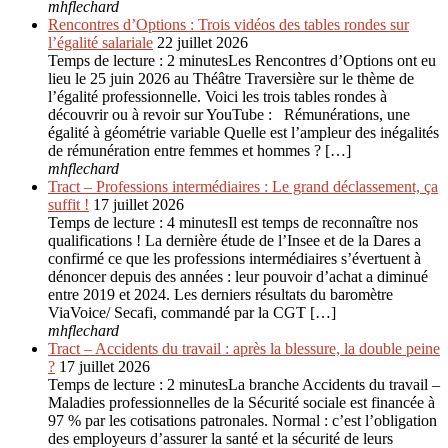
mhflechard
Rencontres d’Options : Trois vidéos des tables rondes sur
l’égalité salariale
22 juillet 2026
Temps de lecture : 2 minutesLes Rencontres d’Options ont eu
lieu le 25 juin 2026 au Théâtre Traversière sur le thème de
l’égalité professionnelle. Voici les trois tables rondes à
découvrir ou à revoir sur YouTube : Rémunérations, une
égalité à géométrie variable Quelle est l’ampleur des inégalités
de rémunération entre femmes et hommes ? […]
mhflechard
Tract – Professions intermédiaires : Le grand déclassement, ça
suffit !
17 juillet 2026
Temps de lecture : 4 minutesIl est temps de reconnaître nos
qualifications ! La dernière étude de l’Insee et de la Dares a
confirmé ce que les professions intermédiaires s’évertuent à
dénoncer depuis des années : leur pouvoir d’achat a diminué
entre 2019 et 2024. Les derniers résultats du baromètre
ViaVoice/ Secafi, commandé par la CGT […]
mhflechard
Tract – Accidents du travail : après la blessure, la double peine
?
17 juillet 2026
Temps de lecture : 2 minutesLa branche Accidents du travail –
Maladies professionnelles de la Sécurité sociale est financée à
97 % par les cotisations patronales. Normal : c’est l’obligation
des employeurs d’assurer la santé et la sécurité de leurs