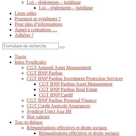
Loi – règlements – juridique
Loi – règlements – juridique
Liens utiles
Pourquoi se syndiquer ?
Pour plus d’informations,
Appel à cotisations …
Adhérer !
Search
Tracts
Infos Syndicales
CGT Amundi Asset Management
CGT BNP Paribas
CGT BNP Paribas Investment Protection Services
CGT BNP Paribas Asset Management
CGT BNP Paribas Real Estate
CGT BNP Cardif
CGT BNP Paribas Personal Finance
CGT Credit Agricole Assurances
Syndicat Ugict Axa IM
Nos valeurs
Trac-to-thèque
Rémunérations effectives et droits sociaux
Rémunérations effectives et droits sociaux