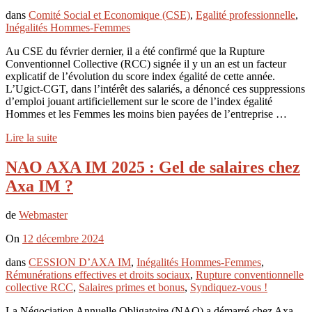
dans
Comité Social et Economique (CSE)
,
Egalité professionnelle
,
Inégalités Hommes-Femmes
Au CSE du février dernier, il a été confirmé que la Rupture
Conventionnel Collective (RCC) signée il y un an est un facteur
explicatif de l’évolution du score index égalité de cette année.
L’Ugict-CGT, dans l’intérêt des salariés, a dénoncé ces suppressions
d’emploi jouant artificiellement sur le score de l’index égalité
Hommes et les Femmes les moins bien payées de l’entreprise …
Lire la suite
NAO AXA IM 2025 : Gel de salaires chez
Axa IM ?
de
Webmaster
On
12 décembre 2024
dans
CESSION D’AXA IM
,
Inégalités Hommes-Femmes
,
Rémunérations effectives et droits sociaux
,
Rupture conventionnelle
collective RCC
,
Salaires primes et bonus
,
Syndiquez-vous !
La Négociation Annuelle Obligatoire (NAO) a démarré chez Axa