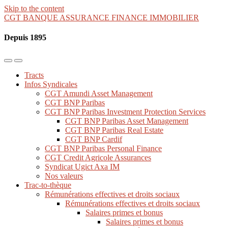
Skip to the content
CGT BANQUE ASSURANCE FINANCE IMMOBILIER
Depuis 1895
Toggle
Toggle
the
the
Tracts
mobile
search
Infos Syndicales
menu
field
CGT Amundi Asset Management
CGT BNP Paribas
CGT BNP Paribas Investment Protection Services
CGT BNP Paribas Asset Management
CGT BNP Paribas Real Estate
CGT BNP Cardif
CGT BNP Paribas Personal Finance
CGT Credit Agricole Assurances
Syndicat Ugict Axa IM
Nos valeurs
Trac-to-thèque
Rémunérations effectives et droits sociaux
Rémunérations effectives et droits sociaux
Salaires primes et bonus
Salaires primes et bonus